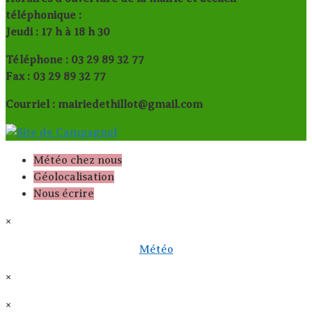
téléphonique :
Jeudi : 17 h à 18 h 30
Téléphone : 03 29 89 32 77
Fax : 03 29 89 32 77
Courriel : mairiedethillot@gmail.com
Météo chez nous
Géolocalisation
Nous écrire
×
Météo
×
×